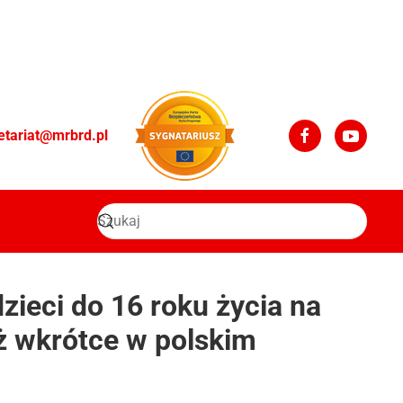
etariat@mrbrd.pl
ieci do 16 roku życia na
uż wkrótce w polskim