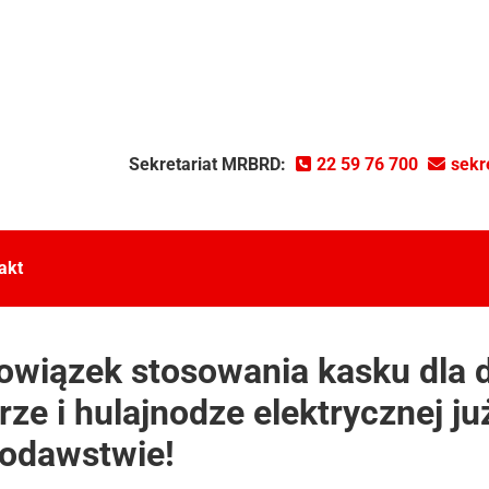
Sekretariat MRBRD:
22 59 76 700
sekr
akt
wiązek stosowania kasku dla dz
rze i hulajnodze elektrycznej j
odawstwie!