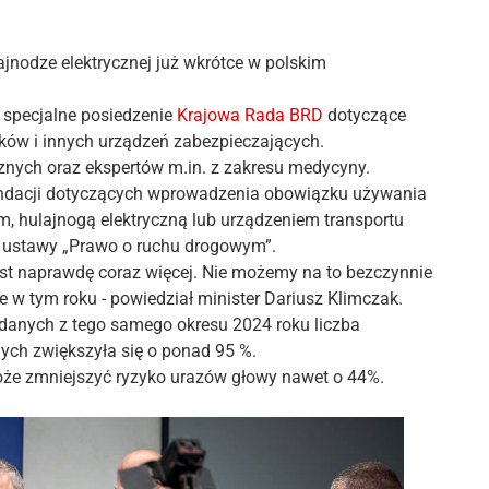
ajnodze elektrycznej już wkrótce w polskim
ę specjalne posiedzenie
Krajowa Rada BRD
dotyczące
ków i innych urządzeń zabezpieczających.
cznych oraz ekspertów m.in. z zakresu medycyny.
endacji dotyczących wprowadzenia obowiązku używania
m, hulajnogą elektryczną lub urządzeniem transportu
i ustawy „Prawo o ruchu drogowym”.
est naprawdę coraz więcej. Nie możemy na to bezczynnie
 w tym roku - powiedział minister Dariusz Klimczak.
danych z tego samego okresu 2024 roku liczba
ych zwiększyła się o ponad 95 %.
oże zmniejszyć ryzyko urazów głowy nawet o 44%.