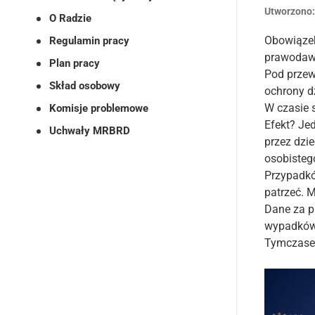
Utworzono
O Radzie
Obowiązek
Regulamin pracy
prawodaw
Plan pracy
Pod przew
Skład osobowy
ochrony d
W czasie 
Komisje problemowe
Efekt? Je
Uchwały MRBRD
przez dzi
osobisteg
Przypadkó
patrzeć. 
Dane za p
wypadków 
Tymczasem