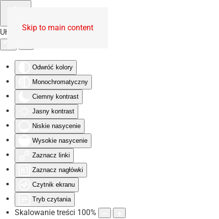
Skip to main content
Ułatwienia dostępu
Odwróć kolory
Monochromatyczny
Ciemny kontrast
Jasny kontrast
Niskie nasycenie
Wysokie nasycenie
Zaznacz linki
Zaznacz nagłówki
Czytnik ekranu
Tryb czytania
Skalowanie treści
100
%