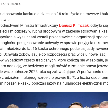
:
15.07.2025
r.
 stosowania kasku dla dzieci do 16 roku życia na rowerze i hul
stwie!
odnictwem Ministra Infrastruktury
Dariusz Klimczak
, odbyło si
zieci i młodzieży w ruchu drogowym w zakresie stosowania kas
spotkania wysłuchani zostali przedstawiciele organizacji społe
dnogłośne przegłosowanie uchwały w sprawie przyjęcia rekom
eci i młodzież do lat 16 kasku ochronnego podczas jazdy rowere
o. Uchwała zobowiązuje do rozpoczęcia prac w celu nowelizacj
w wypadków często tragicznych, które kończą się w szpitalu, j
Mam nadzieję, że będziemy mogli mówić o zmianie prawa jeszcze
ierwsze półrocze 2025 roku są zatrważające. W porównaniu do 
z udziałem hulajnóg wzrosła o prawie 85 %, a liczba osób rann
 noszenie kasku podczas jazdy na hulajnodze elektrycznej m